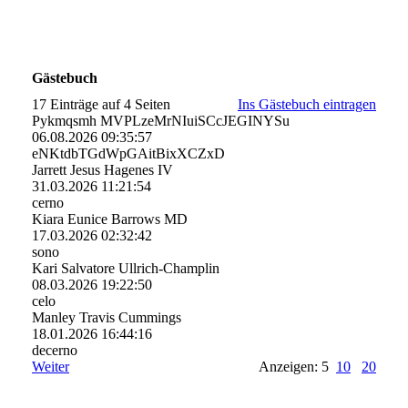
Gästebuch
17 Einträge auf 4 Seiten
Ins Gästebuch eintragen
Pykmqsmh MVPLzeMrNIuiSCcJEGINYSu
06.08.2026
09:35:57
eNKtdbTGdWpGAitBixXCZxD
Jarrett Jesus Hagenes IV
31.03.2026
11:21:54
cerno
Kiara Eunice Barrows MD
17.03.2026
02:32:42
sono
Kari Salvatore Ullrich-Champlin
08.03.2026
19:22:50
celo
Manley Travis Cummings
18.01.2026
16:44:16
decerno
Weiter
Anzeigen: 5
10
20