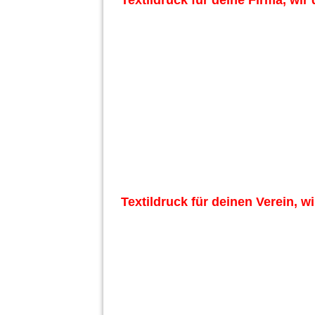
Textildruck für deine Firma, w
Gärtnerei Vorne
Gärtnerei Rückseite
Rot Folie)
Schreinerei vorne
Schreinerei Rückseite
Grün Folie
Textildruck für deinen Verein,
Kegeln
Kegeln rück
Rot Folie)