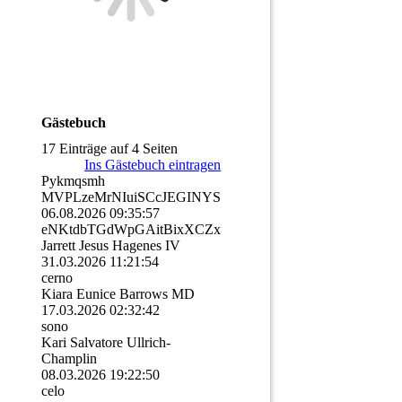
Gästebuch
17 Einträge auf 4 Seiten
Ins Gästebuch eintragen
Pykmqsmh
MVPLzeMrNIuiSCcJEGINYSu
06.08.2026
09:35:57
eNKtdbTGdWpGAitBixXCZxD
Jarrett Jesus Hagenes IV
31.03.2026
11:21:54
cerno
Kiara Eunice Barrows MD
17.03.2026
02:32:42
sono
Kari Salvatore Ullrich-
Champlin
08.03.2026
19:22:50
celo