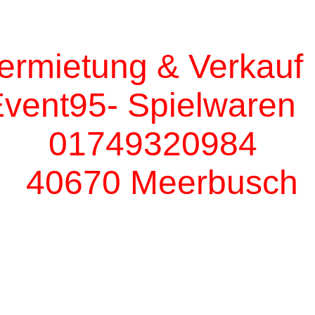
mietung & Ver
t95- Spiel
749320
40670 Meerbusch