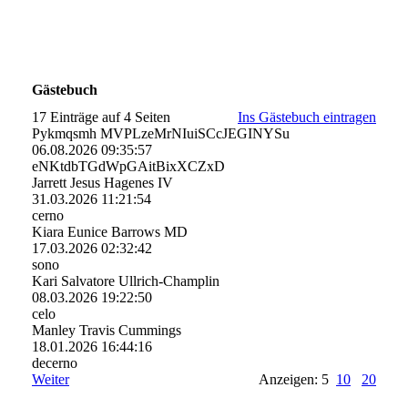
Gästebuch
17 Einträge auf 4 Seiten
Ins Gästebuch eintragen
Pykmqsmh MVPLzeMrNIuiSCcJEGINYSu
06.08.2026
09:35:57
eNKtdbTGdWpGAitBixXCZxD
Jarrett Jesus Hagenes IV
31.03.2026
11:21:54
cerno
Kiara Eunice Barrows MD
17.03.2026
02:32:42
sono
Kari Salvatore Ullrich-Champlin
08.03.2026
19:22:50
celo
Manley Travis Cummings
18.01.2026
16:44:16
decerno
Weiter
Anzeigen: 5
10
20