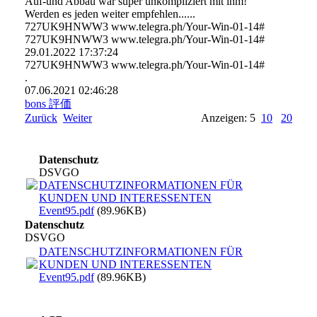
Auf-und Abbau war super unkompliziert mit ihm!
Werden es jeden weiter empfehlen......
727UK9HNWW3 www.telegra.ph/Your-Win-01-14#
727UK9HNWW3 www.telegra.ph/Your-Win-01-14#
29.01.2022
17:37:24
727UK9HNWW3 www.­telegra.­ph/­Your-­Win-­01-­14#­
.
07.06.2021
02:46:28
bons 評価
Zurück
Weiter
Anzeigen: 5
10
20
Datenschutz
DSVGO
DATENSCHUTZINFORMATIONEN FÜR
KUNDEN UND INTERESSENTEN
Event95.pdf
(89.96KB)
Datenschutz
DSVGO
DATENSCHUTZINFORMATIONEN FÜR
KUNDEN UND INTERESSENTEN
Event95.pdf
(89.96KB)