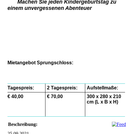
Machen Sie jeden Kindergeburtstag zu
einem unvergessenen Abenteuer
8
6
2_1
Mietangebot Sprungschloss:
Tagespreis:
2 Tagespreis:
Aufstellmaße:
€ 40,00
€ 70,00
300 x 280 x 210
cm (L x B x H)
Beschreibung:
25.09.2021