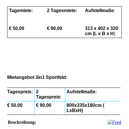
Tagemiete:
2 Tagesmiete:
Aufstellmaße:
€ 50,00
€ 90,00
313 x 402 x 320
cm (L x B x H
)
3 in 1 aufblasbares Fußballfeld
3 in 1 aufblasbares Fußballfeld
3 in 1 aufblasbares Fußballfeld
M
ietangebot 3in1 Sportfeld:
Tagespreis:
2
Aufstellmaße:
Tagespreis:
€ 50,00
€ 90,00
800x335x180cm (
LxBxH)
Beschreibung: