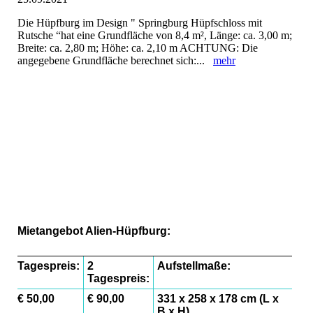
Die Hüpfburg im Design " Springburg Hüpfschloss mit
Rutsche “hat eine Grundfläche von 8,4 m², Länge: ca. 3,00 m;
Breite: ca. 2,80 m; Höhe: ca. 2,10 m ACHTUNG: Die
angegebene Grundfläche berechnet sich:...
mehr
5
2
4
Mietangebot Alien-Hüpfburg:
Tagespreis:
2
Aufstellmaße:
Tagespreis:
€ 50,00
€ 90,00
331 x 258 x 178 cm (L x
B x H)