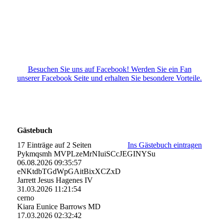
Besuchen Sie uns auf Facebook! Werden Sie ein Fan
unserer Facebook Seite und erhalten Sie besondere Vorteile.
Gästebuch
17 Einträge auf 2 Seiten
Ins Gästebuch eintragen
Pykmqsmh MVPLzeMrNIuiSCcJEGINYSu
06.08.2026
09:35:57
eNKtdbTGdWpGAitBixXCZxD
Jarrett Jesus Hagenes IV
31.03.2026
11:21:54
cerno
Kiara Eunice Barrows MD
17.03.2026
02:32:42