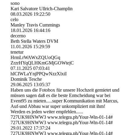
sono
Kari Salvatore Ullrich-Champlin
08.03.2026
19:22:50
celo
Manley Travis Cummings
18.01.2026
16:44:16
decerno
Beth Stella Waters DVM
11.01.2026
15:29:59
tenetur
HrmLrWAWxZQUoQGq
ZrzrHYqQLHKmGMjGOWtejC
07.11.2025
07:03:41
hICIWLaYnjPPQwNzzXlxiI
Dominik Tesche
29.06.2025
13:05:37
Haben uns die Fotobox für unsere Hochzeit gemietet und
müssen sagen daß es die beste Entscheidung war bei
Event95 zu mieten.....super Kommunikation mit Marcus,
Auf-und Abbau war super unkompliziert mit ihm!
Werden es jeden weiter empfehlen......
727UK9HNWW3 www.telegra.ph/Your-Win-01-14#
727UK9HNWW3 www.telegra.ph/Your-Win-01-14#
29.01.2022
17:37:24
727UK9HNWW3 www.­telegra.­ph/­Your-­Win-­01-­14#­